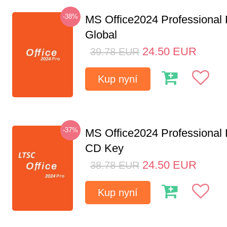
-38%
MS Office2024 Professional
Global
24.50
EUR
39.78
EUR
Kup nyní
-37%
MS Office2024 Professional
CD Key
24.50
EUR
38.78
EUR
Kup nyní