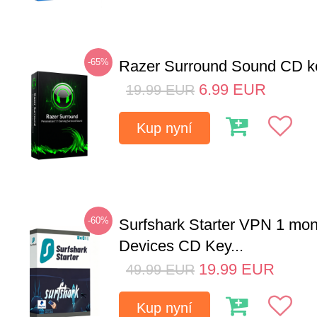
-65%
Razer Surround Sound CD k
6.99
EUR
19.99
EUR
Kup nyní
-60%
Surfshark Starter VPN 1 mon
Devices CD Key...
19.99
EUR
49.99
EUR
Kup nyní