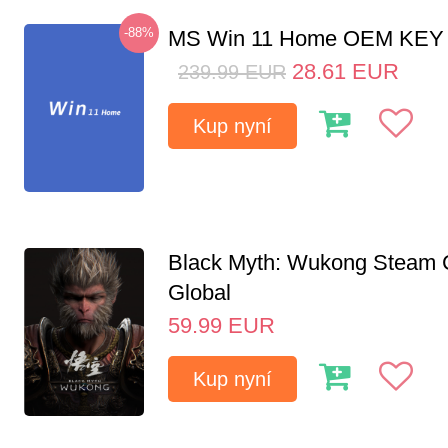
-88%
MS Win 11 Home OEM KE
28.61
EUR
239.99
EUR
Kup nyní
Black Myth: Wukong Steam
Global
59.99
EUR
Kup nyní