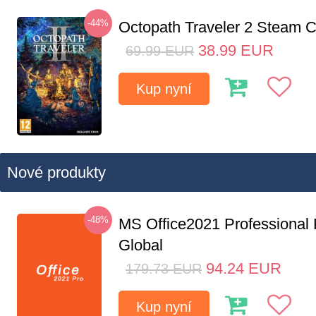
-44%
Octopath Traveler 2 Steam
38.99
EUR
69.99
EUR
Kup nyní
Nové produkty
-48%
MS Office2021 Professional
Global
94.24
EUR
179.73
EUR
Kup nyní