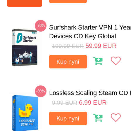
-70%
Surfshark Starter VPN 1 Yea
Devices CD Key Global
59.99
EUR
199.99
EUR
Kup nyní
-30%
Lossless Scaling Steam CD 
6.99
EUR
9.99
EUR
Kup nyní