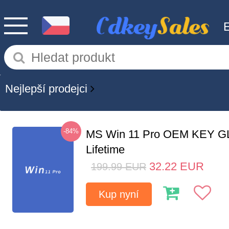
Nejlepší prodejci
-84%
MS Win 11 Pro OEM KEY G
Lifetime
32.22
EUR
199.99
EUR
Kup nyní