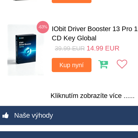
-63%
IObit Driver Booster 13 Pro 
CD Key Global
14.99
EUR
39.99
EUR
Kup nyní
Kliknutím zobrazíte více ......
Naše výhody